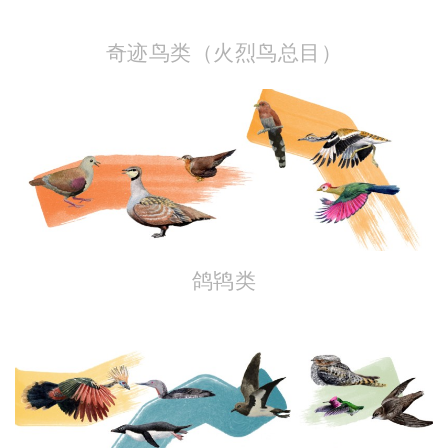
奇迹鸟类（火烈鸟总目）
鸽鸨类