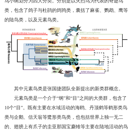
鸟小纲划分为四大分类。分别是以火烈鸟为代表的奇迹鸟
类，包含了鸽子与杜鹃的鸽鸨类，囊括了麻雀、鹦鹉、鹰等
的陆鸟类，以及元素鸟类。
其中元素鸟类是张国捷团队全新提出的新类群概念。
元素鸟类是一个介于“纲”和“目”之间的大类群，包含了
10个“目”。既有主要在水域活动的海鸥、丹顶鹤等鹤形类鸟
类与企鹅、信天翁等鹭形类鸟类，也包括世界上独一无二
的、翅膀上有爪子的圭亚那国宝麝雉等主要在陆地活动的鸟