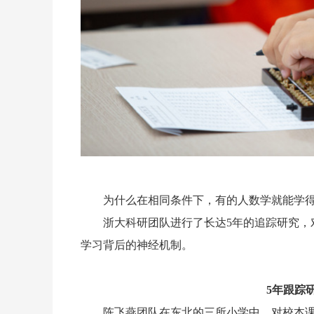
为什么在相同条件下，有的人数学就能学
浙大科研团队进行了长达5年的追踪研究，
学习背后的神经机制。
5年跟踪
陈飞燕团队在东北的三所小学中，对校本