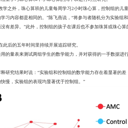
教学之外，珠心算班的儿童每周学习2小时珠心算，控制组的儿
学习内容都是相同的。”陈飞燕说，“将参与者随机分为实验组
没有差异。”此外，控制组的孩子在课后也不参加珠算或珠心算
并在此后的五年时间里持续开展追踪研究。
通用的量表来测试两组学生的数学能力，并对获得的一手数据进
释研究结果时说：“实验组和控制组的数学能力存在着显著的差
快慢，实验组的表现均显著优于控制组。”