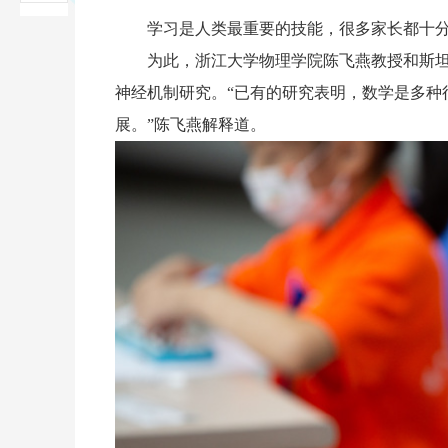
学习是人类最重要的技能，很多家长都十分
为此，浙江大学物理学院陈飞燕教授和斯坦福大
神经机制研究。“已有的研究表明，数学是多种
展。”陈飞燕解释道。