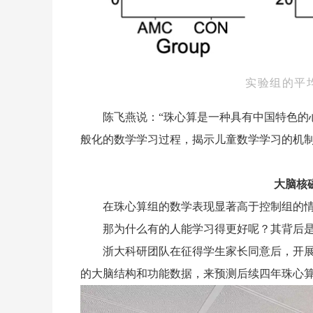
实验组的平
陈飞燕说：“珠心算是一种具有中国特色的
般化的数学学习过程，揭示儿童数学学习的机制
大脑核
在珠心算组的数学表现显著高于控制组的
那为什么有的人能学习得更好呢？其背后
浙大科研团队在征得学生家长同意后，开
的大脑结构和功能数据，来预测后续四年珠心