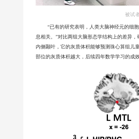
被试
“已有的研究表明，人类大脑神经元的细
息相关。”对比两组大脑形态学结构上的差异，
内侧颞叶，它的灰质体积能够预测珠心算组儿
部位的灰质体积越大，后续四年数学学习的成