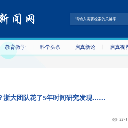
教育教学
科学头条
启真新论
启真视
？浙大团队花了5年时间研究发现……
2271