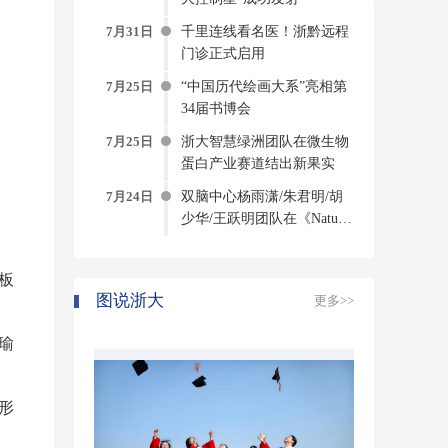
7月31日
千里连线看名医！浙黔远程
门诊正式启用
7月25日
“中国历代绘画大系”亮相第
34届书博会
7月25日
浙大智慧绿洲团队在微生物
蛋白产业赛道结出新果实
7月24日
双脑中心杨雨潇/朱君明/胡
少华/王跃明团队在《Nature
Computational Science》发文
构建侵入式脑机接口方法与
板
系统
图说浙大
更多>>
瑜
形