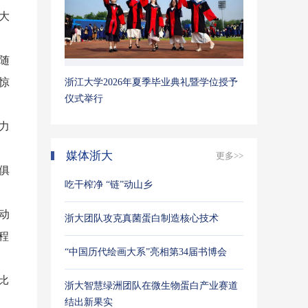
大
随
惊
浙江大学2026年夏季毕业典礼暨学位授予
仪式举行
力
媒体浙大
更多>>
俱
吃干榨净 “链”动山乡
动
浙大团队攻克真菌蛋白制造核心技术
程
“中国历代绘画大系”亮相第34届书博会
比
浙大智慧绿洲团队在微生物蛋白产业赛道
结出新果实