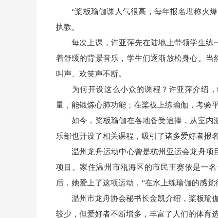
“桨板瑜伽课人气很高，每年报名堪称火爆。
执教。
每次上课，许亚萍先在陆地上带领学生练一
着舒缓的背景音乐，学生们逐渐放松身心。当
叫声、欢笑声不断。
为何开设这么小众的课程？许亚萍介绍，练
量，能锻炼心肺功能；在桨板上练瑜伽，考验
如今，桨板瑜伽在各地备受追捧，从室内游
乐部也开设了相关课程，吸引了诸多爱好者报
温州龙舟运动中心曾是杭州亚运会龙舟项目
项目。家住温州市瓯海区的市民王赛依是一名
后，她爱上了这项运动，“在水上练瑜伽的感觉很
温州市龙舟协会秘书长金凯介绍，桨板瑜伽目
较少，但爱好者不断增多，丰富了人们的体育选