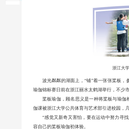
浙江大学师
波光粼粼的湖面上，“铺”着一张张桨板
瑜伽锦标赛日前在浙江丽水太鹤湖举行，不少
桨板瑜伽，顾名思义是一种将桨板与瑜伽相结
伽课被浙江大学公共体育与艺术部引进校园，
“感觉又新奇又害怕，要在运动中努力寻找平
容自己的桨板瑜伽初体验。