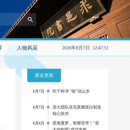
界
人物风采
2026年8月7日 12:47:51
最近更新
8月7日
吃干榨净 “链”动山乡
8月7日
浙大团队攻克真菌蛋白制造
核心技术
8月6日
星海逐梦，智耀苍穹！“浙
大控制星”成功发射