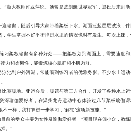
”浙大教师许亚萍说。她曾是皮划艇世界冠军，退役后来到浙
遍瑜伽，随后引导大家带着桨板下水。湖面泛起层层波浪，伴
然，学生掌握不好平衡掉进水里的情况也时有发生。每次上课，
习桨板瑜伽有多种好处——把桨板划到湖面上，需要速度和
平衡力和柔韧性，能锻炼核心肌群和小肌肉群。
泳池到户外河湖，常能看到练习者的优雅身影。不少水上运动
名。
比赛场地。亚运会后，场馆与第三方合作，开发了各种水上运
资深瑜伽爱好者，在温州龙舟运动中心体验过几节桨板瑜伽课
不一样，我打算进一步学习，‘解锁’这项新技能。”
前的受众主要为女性及瑜伽爱好者，“项目现在偏小众，教练
择。”