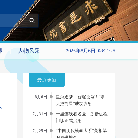
界
人物风采
2026年8月6日 08:21:26
最近更新
8月6日
星海逐梦，智耀苍穹！“浙
大控制星”成功发射
人
7月31日
千里连线看名医！浙黔远程
门诊正式启用
7月25日
“中国历代绘画大系”亮相第
34届书博会