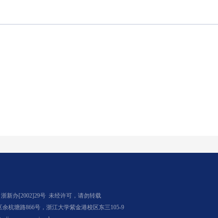
办[2002]29号
未经许可，请勿转载
杭塘路866号，浙江大学紫金港校区东三105-9