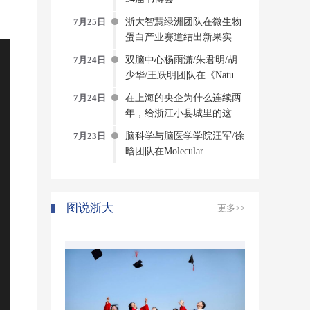
7月25日
浙大智慧绿洲团队在微生物
蛋白产业赛道结出新果实
7月24日
双脑中心杨雨潇/朱君明/胡
少华/王跃明团队在《Nature
Computational Science》发文
7月24日
在上海的央企为什么连续两
构建侵入式脑机接口方法与
年，给浙江小县城里的这个
系统
创新中心写感谢信？
7月23日
脑科学与脑医学学院汪军/徐
晗团队在Molecular
Psychiatry发表研究成果揭示
压力诱发焦虑的神经环路与
分子机制
图说浙大
更多>>