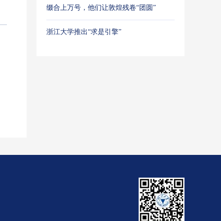
缀合上万号，他们让敦煌残卷“团圆”
浙江大学推出“求是引擎”