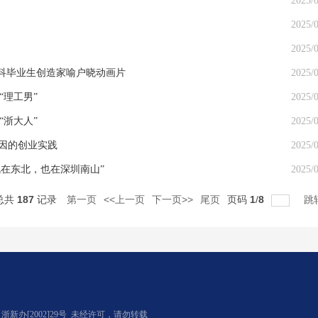
2025/0
2025/0
2025/0
工科毕业生创造家喻户晓动画片
2025/0
理工男”
2025/0
浙大人”
2025/0
基因的创业实践
2025/0
在东北，也在深圳南山”
2025/0
总共
187
记录
第一页
<<上一页
下一页>>
尾页
页码
1
/
8
跳
办[2002]29号
未经许可，请勿转载