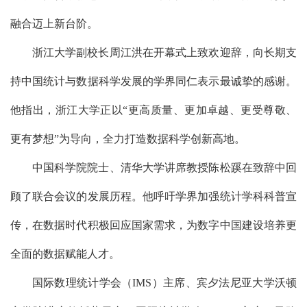
融合迈上新台阶。
浙江大学副校长
周江洪
在开幕式上
致欢迎辞
，
向长期支
持中国统计与数据科学发展的学界同仁表示最诚挚的感谢
。
他指出，浙江大学正
以
“
更高质量、更加卓越、更受尊敬、
更有梦想
”
为
导向
，全力打造数据科学创新高地。
中国科学院院士、清华大学讲席教授
陈松蹊在致辞中
回
顾了联合会议的发展历程。他呼吁学界加强统计学科科普宣
传，在数据时代积极回应国家需求，为数字中国建设培养更
全面的数据赋能人才。
国际数理统计学会（
IMS
）主席、宾夕法尼亚大学沃顿