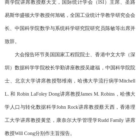
商学院讲席教授
蔡天文
，国际统计学会（
ISI
）主席、圣路
易斯华盛顿大学教授
何旭铭
，全国工业统计学教学研究会会
长、中国科学院数学与系统科学研究院研究员
陈敏
等出席并
致辞。
大会报告环节
美国国家工程院院士
、
香港中文大学（深
圳）数据科学学院校长学勤讲座教授
吴建福
，中国科学院院
士、北京大学讲席教授
鄂维南
，哈佛大学流行病学
Mitchell
L.
和
Robin LaFoley Dong
讲席教授
James M. Robins
，哈佛大
学人口与转化数据科学
John Rock
讲席教授
蔡天西
，香港理
工大学讲席教授
黄坚
，康奈尔大学管理学
Rudd Family
讲席
教授
Will Cong
分别作主旨报告。