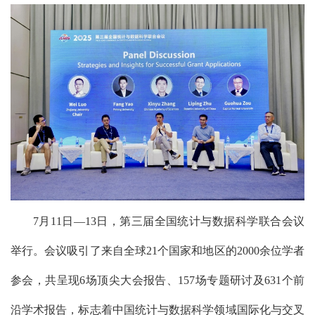
7月11日—13日，第三届全国统计与数据科学联合会议
举行
。
会议
吸引
了
来自全球21
个国家和地区的
2000
余
位学者
参会，共呈现
6
场顶尖大会报告、
157
场专题研讨及
631
个前
沿学术报告，标志着中国统计与数据科学领域国际化与交叉