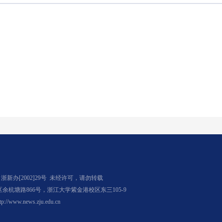
办[2002]29号
未经许可，请勿转载
杭塘路866号，浙江大学紫金港校区东三105-9
tp://www.news.zju.edu.cn