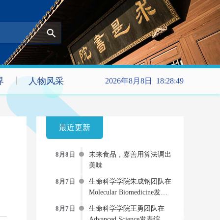
界
人物风采
2026年8月8日 18:28:51
最近更新
8月8日
未来食品，嘉善用算法调出
美味
8月7日
生命科学学院朱成钢团队在
Molecular Biomedicine发文
提出新型“受体-药物偶联
8月7日
生命科学学院王勇团队在
物”双重抗病毒策略
Advanced Science发表综述