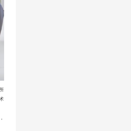
所
术
，