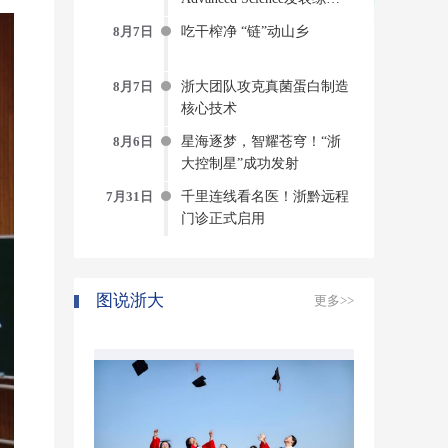
AI-物理-实验“三位一体”的
8月7日
吃干榨净 “链”动山乡
蛋白质动态建模新范式
8月7日
浙大团队攻克真菌蛋白制造
核心技术
8月6日
星海逐梦，智耀苍穹！“浙
大控制星”成功发射
7月31日
千里连线看名医！浙黔远程
门诊正式启用
图说浙大
更多>>