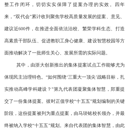
整工作闭环，
切切实实保障
了提案办理
的
实效。
四
年
来，
“双代会”累计收到聚焦学校高质量发展的提案、意见、
建议
近
600件，在推进全面依法治校、繁荣学科生态、打造
高素质干部队伍、促进教职工身心健康、建设智慧校园等方
面推动解决了一批师生关心、发展所需的实际问题。
其中，由浙大创新推出的集体提案试点工作能够尤为
体现民主治理特色。
“如何围绕‘三重大一顶尖’战略目标，扎
实推动高峰学科建设？”
第九代表团
凝聚集体智慧，郑重提
交了一份集体提案。彼时正值学校
“十五五”规划编制的关键
阶段，这份提案被列为重点提案，由马琰铭校长领办，并最
终被纳入学校“十五五”规划。来自
代表团
的
集体
智慧，由此