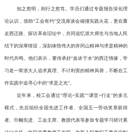
知之愈明，则行之愈笃。学员们通过专题报告深化理
论认识，借助
“工会有约”交流座谈会碰撞实践火花，更在重
走西迁路、探访革命旧址中，共同追忆浙大师生与
当地
人民
结下
的深厚情谊，深刻体悟伟大的井冈山精神与求是精神的
时代共鸣。他们表示，要传承好
“血浓于水”的西迁情缘，学
习老一辈浙大人追求真理、不计利害的精神
风骨，
不断
在工
作实践中
追寻心中的
“求是之光”。
近年来，校工会通过
“理论+实践”“课堂+行走”的多元
模式，
先后
组织全国先进工作者、
全国五一劳动奖章
获得
者、巾帼先进、工会主席、教授代表等参加专题学习研讨累