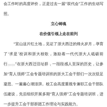
会工作时的高度评价，正是过去一届“双代会”工作
的
生动写
照。
立心铸魂
在价值引领上走在前列
“
宜山
这片红土地，见证了浙大西迁的烽火岁月，孕育
了
‘
求是
’
校训和
浙大
校歌
，激励着一代代浙大人砥砺前
行
……
”在浙大西迁旧址群，一段段感人至深的历史，让
参
加
“育人强师”
工会专题培训班的
浙大工会干部们一次次驻足
凝思、一遍遍心潮澎湃。
校工会
高度重视专兼职工会干部队
伍建设，先后组织
开展多期
“育人强师”工会专题培训班，
进
一步提升工会干部群团工作理论与实践能力。