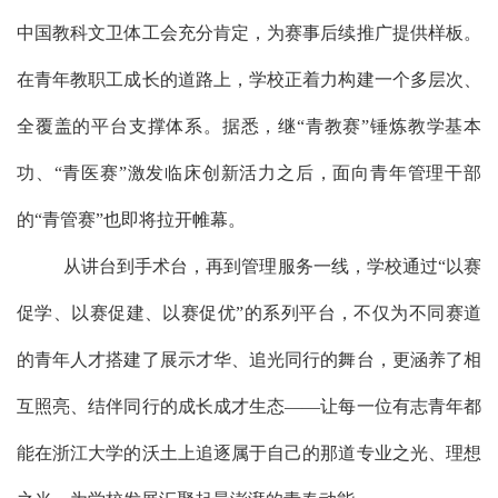
中国教科文卫体工会充分肯定，为赛事后续推广提供样板。
在青年
教职工
成长的道路上，学校正着力构建一个多层次、
全覆盖的
平台
支撑体系。
据悉
，
继
“青教赛”锤炼教学基本
功、“青医赛”激发临床创新活力之后，面向青年管理干部
的“青管赛”也即将拉开帷幕。
从讲台到手术台，再到管理服务一线，学校通过
“以赛
促学、以赛促建、以赛促优”的系列平台，不仅为不同赛道
的青年人才搭建了展示才华、
追光同行
的舞台，更涵养了相
互照亮、结伴同行的成长
成才
生态
——让每一位有志青年都
能在浙江大学的沃土上追逐属于自己的那道专业之光、理想