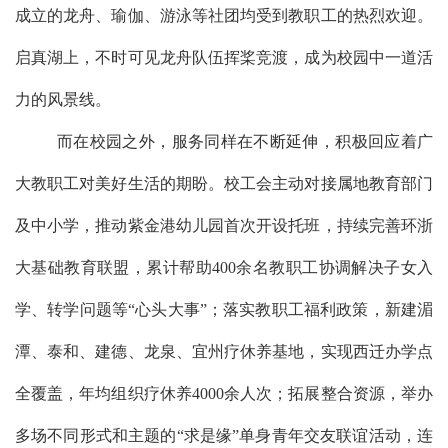
成立的龙舟、瑜伽、游泳等社团均受到教职工的热烈欢迎。
启真湖上，不时可见龙舟队伍挥桨竞渡，成为校园中一道活
力的风景线。
而在校园之外，服务同样在不断延伸，
积极
回应着
广
大
教职工对美好生活的期盼。校工会主动对接属地教育部门
及中小学，推动紫金港幼儿园首次开设托班，持续完善环浙
大基础教育联盟，累计帮助
400余名教职工协调解决子女入
学、转学问题等“心头大事”；
落实教职工福利政策，新建湄
潭、泰和、建德、龙泉、宜州疗休养基地，实现西迁办学点
全覆盖，年均组织疗休养
4000余人次；拓展整合资源，举办
多场不同形式和主题的“求是缘”单身青年交友联谊活动，连