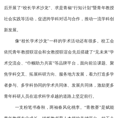
后
开展
了
“校长学术沙龙
”、求是青椒“行知计划”暨青年教授
社会实践
等活动，促进跨学科对话与合作，推动一流学科创
新发展。
像
“
校长学术沙龙
”一样的
学术
活动还有很多。校工会
依托青年教授联谊会
和
女教授联谊会
先后搭建了
“
见未来
”学
术交流会、
“巾帼助力共富”等品牌平台，面向前沿课题、聚
焦学科交叉、拓展科研方向、服务地方发展，着力打造多学
者参与、多学科协同的学术共同体、发展共同体，激励更多
青年科研人员在追求科学卓越的道路上坚定前行。
一支粉笔书春秋，两袖春风化桃李。
“青教赛”是赋能