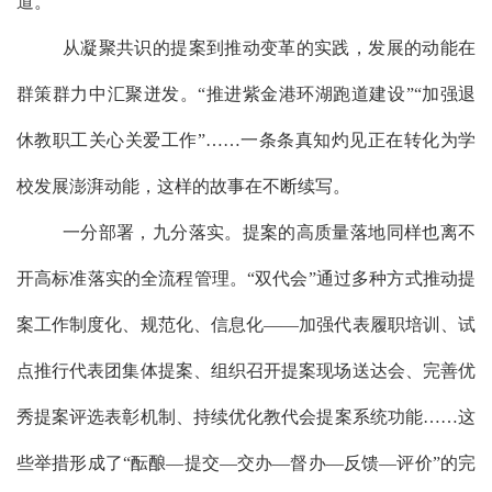
道。
从凝聚共识的提案到推动变革的实践，发展的动能在
群策群力中汇聚迸发。
“推进紫金港环湖跑道建设”“加强退
休教职工关心关爱工作”……一条条真知灼见正在转化为学
校发展
澎湃
动能，这样的故事
在
不断续写。
一分部署，九分落实。提案的
高质量
落地同样也离不
开高标准落实的全流程管理。
“
双代会
”
通过多种方式推动提
案工作制度化、规范化、信息化
——
加强代表履职培训、试
点推行代表团集体提案、组织召开提案现场送达会、完善优
秀提案评选表彰机制、持续优化教代会提案系统功能
……这
些举措形成了
“
酝酿
—
提交
—
交办
—
督办
—
反馈
—
评价
”
的完