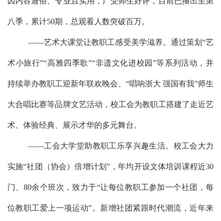
因内容通俗、专业且实用，广受师生好评，目前已播出至第
八季，累计
50
期，总观看人数突破百万。
——艺术大课堂让教职工感受美学滋养。通过策划“艺
术小旅行”“高雅四季歌”“非遗文化进校园”等系列活动，并
持续举办教职工迎新年联欢晚会、“唱响浙大 强国有我”师生
大合唱比赛等品牌文艺活动，校工会为教职工搭建了走近艺
术、体验经典、展示才华的多元舞台。
——工会大学堂助教职工乐享兴趣生活。校工会大力
实施“社团（协会）倍增计划”，年均开设文体培训课程近30
门、80余个班次，致力于“
让每位教职工参加一个社团，每
位教职工爱上一项运动
”。新增社团紧跟时代潮流，近年来