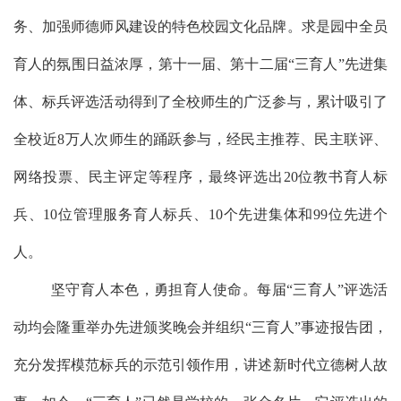
务、加强师德师风建设的特色校园文化品牌。
求是园中
全员
育人的氛围日益浓厚
，
第十一届、第十二届
“三育人”先进集
体、标兵评选活动得到了全校师生的广泛参与
，
累计吸引了
全校近
8万人次师生的踊跃参与，经民主推荐、民主联评、
网络投票、民主评定等程序，最终评选出20位教书育人标
兵、10位管理服务育人标兵、10个先进集体和99位先进个
人。
坚守育人本色，勇担育人使命。每届
“三育人”评选活
动均
会隆重举办
先进颁奖晚会并组织
“三育人”事迹报告团，
充分
发挥模范标兵的示范引领作用
，
讲述新时代立德树人故