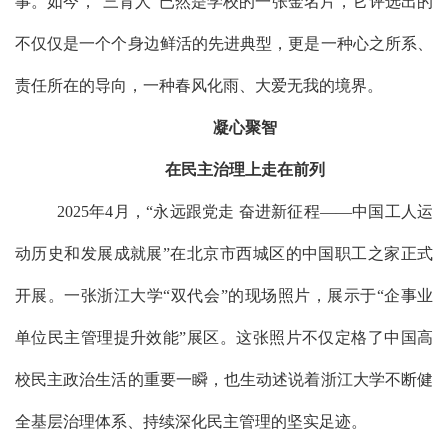
事。
如今，
“三育人”已然是学校的一张金名片，它评选出的
不仅仅是一个个身边鲜活的先进典型，更是一种心之所系、
责任所在的导向，一种
春风化雨
、大爱无我的境界。
凝心聚智
在民主治理上走在前列
2025
年
4
月，
“永远跟党走 奋进新征程——中国工人运
动历史和发展成就展”
在北京市西城区的中国职工之家正式
开展
。
一张浙江大学
“双代会”的现场照片，
展示于
“
企事业
单位民主管理提升效能
”
展区
。这张照片不仅定格了
中国高
校
民主政治生活的重要一瞬，也生动述说着
浙江大学
不断健
全基层治理体系、持续深化民主管理的坚实足迹。