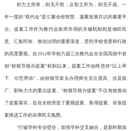
积力之所举，则无不胜；众智之所为，则无不成。一
年一度的
“双代会”是汇聚全校智慧、凝聚发展共识的重要平
台
。
提案工作作为教代会发挥作用的关键机制
则
是倾听民
意、汇集民智、推动治理的重要渠道，受到学校党委和行政
的高度
重视
。自
2012年学校
六届三次教代会
在全国高校中
首
创
“校领导领办提案”机制以来，提案工作始终坚持“以上率
下、示范带动”，由校领导牵头办理师生关注度高、涉及面
广、影响力大的重点提案。
“校领导领办提案”
不仅有效推动
了提案落实，也在全校营造了重视提案、善用提案、依靠提
案推进工作的浓厚民主氛围。
“打破学科专业壁垒，加强学科交叉融合，是新时期加