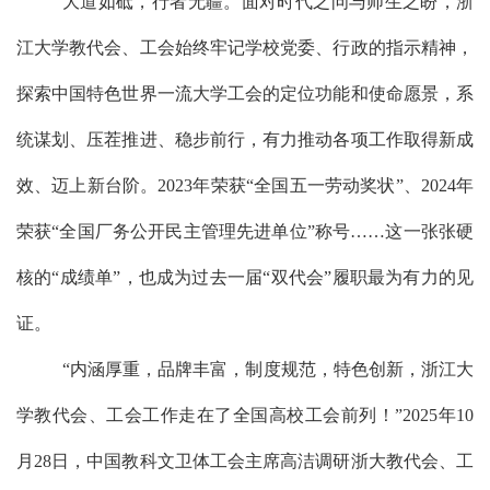
大道如砥，行者无疆。
面对时代之问与师生
之
盼，浙
江大学教代会、工会
始终牢记学校党委、行政的指示精神，
探索
中国特色世界一流大学工会的定位
功能
和使命愿景
，
系
统谋划、压茬推进、稳步前行
，
有力推动各项工作取得新成
效、迈上新台阶。
2023年荣获“全国五一劳动奖状”、2024年
荣获“全国厂务公开民主管理先进单位”称号……这一张张硬
核的“成绩单”，
也成为
过去一届
“双代会”履职最
为
有力的见
证。
“内涵厚重，品牌丰富，制度规范，特色创新，浙江大
学教代会、工会工作走在了全国高校工会前列！”2025年10
月28日，中国教科文卫体工会主席高洁调研浙大教代会、工