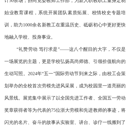
计
50余场；协同党委教师工作部，为新入职教职工量身定制
始业教育课程，系统开展团队素质拓展、校情校史专题培
训，助力1000余名新教工在重温历史、砥砺初心中更好更快
地融入学校、投身事业。
“礼赞劳动 笃行求是”——这八个醒目的大字，不仅是
一场展览的主题，更是
学校
弘扬高尚师德、引领价值航向的
生动写照。
2024年“五一”国际劳动节到来之际，由校工会策
划举办的全校首次劳模先进风采展，成为校园里一道亮丽的
风景线。展览集中展示了以全国先进工作者
、
全国五一劳动
奖章获得者等为代表的
75位浙大劳模和先进教师
的事迹
，将
闪光的名片、奋斗的故事从实验室、讲台、诊疗一线搬到了