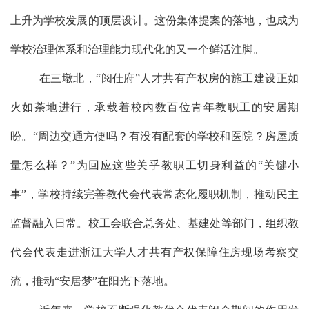
上升为学校发展的顶层设计。这份
集体
提案的落地，
也
成为
学校
治理体系和治理能力现代化的
又
一个鲜活注脚。
在三墩北，
“阅仕府”人才共有产权房的施工建设正如
火如荼地进行，承载着校内数百位青年教职工的安居期
盼。“周边交通方便吗？有没有配套的学校和医院？房屋质
量怎么样？”为回应这些关乎教职工切身利益的“关键小
事”，学校持续完善教代会代表常态化履职机制，推动民主
监督融入日常
。
校工会
联合总务处
、基建处等
部门，
组织教
代会代表走进浙江大学人才共有产权保障住房现场考察交
流
，
推动
“安居梦”在阳光下落地。