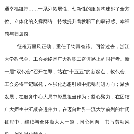
通幸福纽带……一系列拓展性、创新性的服务构建起了全方
位、立体化的支撑网络，持续提升着教职工的获得感、幸福
感与归属感。
征程万里风正劲，重任千钧再奋蹄。回首过去，浙江
大学教代会、工会始终是
广大教职工奋进
路上的同行者。
新
一届
“双代会”召开在即，
站在
“十五五”的
新
起点，教代会、
工会必将牢记嘱托，在强化思想引领中把稳前进方向；聚焦
发展，在服务中心大局中彰显担当作为；凝心聚力，在团结
广大师生中汇聚奋进伟力
，
在迈向世界一流大学前列的壮阔
征程中，继续与全体浙大人一道，
同心同向，
书写劳动风