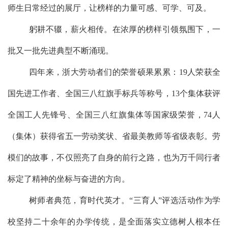
师生日常经过的展厅，让榜样的力量可感、可学、可及。
躬耕不辍，薪火相传
。在浓厚的榜样引领氛围下，一
批又一批先进典型
不断涌现
。
四年来，浙大劳动者们的荣誉硕果累累：
19
人荣获全
国先进工作者、全国三八红旗手标兵等称号，
13
个集体获评
全国工人先锋号、全国三八红旗集体等国家级荣誉，
74
人
（集体）获得省五一劳动奖状、省最美教师等省级表彰。
劳
模
们
的故事，不仅照亮了自身的前行之路，也为万千同行者
标定了精神的坐标与奋进的方向。
树师者典范，育时代
英才
。
“三育人”评选活动作为学
校坚持二十余年的办学传统，是全面落实立德树人根本任