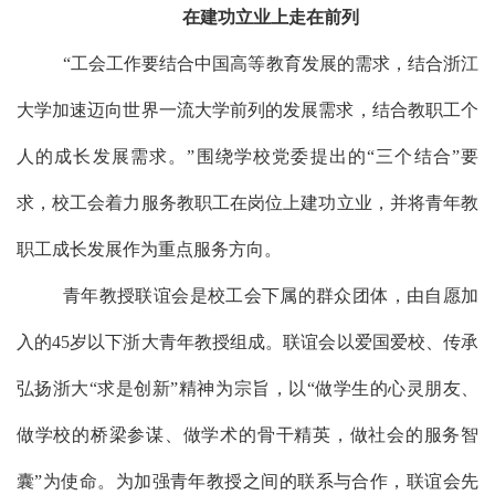
在建功立业上走在前列
“工会工作要结合中国高等教育发展的需求，结合浙江
大学加速迈向世界一流大学前列的发展需求，结合教职工个
人的成长发展需求。”
围绕学校党委提出的
“三个结合”要
求
，校工会
着力服务教职工
在岗位上
建功立业，并将青年教
职工成长发展作为重点服务方向。
青年教授联谊会
是校工会下属的群众团体，由
自愿加
入的
45岁以下
浙大
青年教授组成
。
联谊会以爱国爱校、传承
弘扬浙大
“求是创新”精神为宗旨，以“做学生的心灵朋友、
做学校的桥梁参谋、做学术的骨干精英，做社会的服务智
囊”为使命
。
为
加强青年教授之间的联系与合作，
联谊会
先