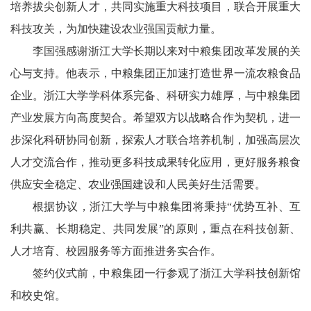
培养拔尖创新人才，共同实施重大科技项目，联合开展重大
科技攻关，为加快建设农业强国贡献力量。
李国强感谢浙江大学长期以来对中粮集团改革发展的关
心与支持。他表示，中粮集团正加速打造世界一流农粮食品
企业。浙江大学学科体系完备、科研实力雄厚，与中粮集团
产业发展方向高度契合。希望双方以战略合作为契机，进一
步深化科研协同创新，探索人才联合培养机制，加强高层次
人才交流合作，推动更多科技成果转化应用，更好服务粮食
供应安全稳定、农业强国建设和人民美好生活需要。
根据协议，浙江大学与中粮集团将秉持“优势互补、互
利共赢、长期稳定、共同发展”的原则，重点在科技创新、
人才培育、校园服务等方面推进务实合作。
签约仪式前，中粮集团一行参观了浙江大学科技创新馆
和校史馆。