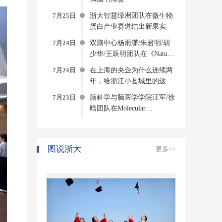
7月25日
浙大智慧绿洲团队在微生物
蛋白产业赛道结出新果实
7月24日
双脑中心杨雨潇/朱君明/胡
少华/王跃明团队在《Nature
Computational Science》发文
7月24日
在上海的央企为什么连续两
构建侵入式脑机接口方法与
年，给浙江小县城里的这个
系统
创新中心写感谢信？
7月23日
脑科学与脑医学学院汪军/徐
晗团队在Molecular
Psychiatry发表研究成果揭示
压力诱发焦虑的神经环路与
分子机制
图说浙大
更多>>