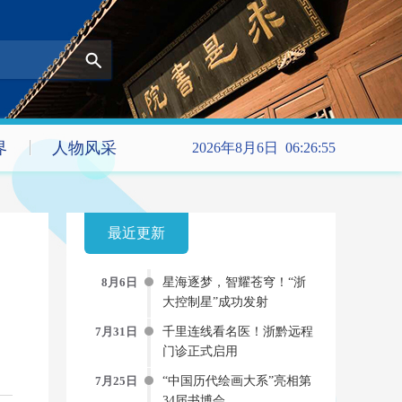
界
人物风采
2026年8月6日 06:26:57
最近更新
8月6日
星海逐梦，智耀苍穹！“浙
大控制星”成功发射
7月31日
千里连线看名医！浙黔远程
门诊正式启用
7月25日
“中国历代绘画大系”亮相第
34届书博会