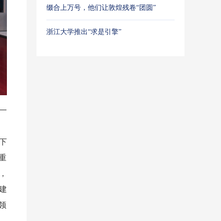
缀合上万号，他们让敦煌残卷“团圆”
浙江大学推出“求是引擎”
一
下
重
，
建
领