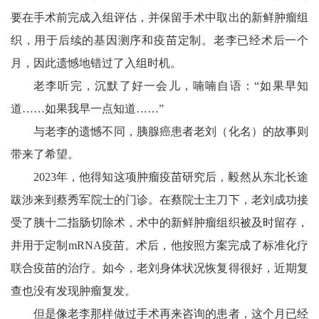
要在手术前完成入组评估，并保留手术中取出的新鲜肿瘤组
织，用于后续的基因测序和疫苗定制。老李已经术后一个
月，因此遗憾地错过了入组时机。
老李听完，沉默了好一会儿，喃喃自语：“如果早知
道……如果我早一点知道……”
与老李的遗憾不同，胰腺癌患者老刘（化名）的故事则
带来了希望。
2023年，他得知这项肿瘤疫苗研究后，毅然从东北长途
跋涉来到蔡秀军院士的门诊。在蔡院士主刀下，老刘成功接
受了胰十二指肠切除术，术中的新鲜肿瘤组织被及时留存，
并用于定制mRNA疫苗。术后，他按照方案完成了标准化疗
联合疫苗的治疗。如今，老刘身体状况恢复得很好，近期复
查也没有发现肿瘤复发。
但是像老李那样做过手术再来咨询的患者，这个月已经