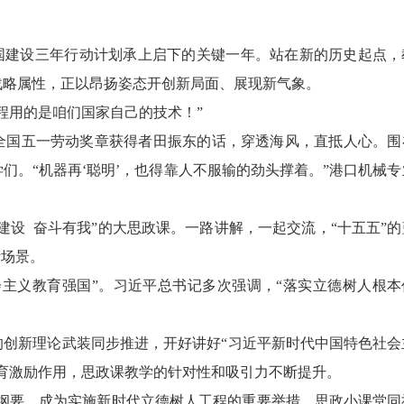
强国建设三年行动计划承上启下的关键一年。站在新的历史起点，
战略属性，正以昂扬姿态开创新局面、展现新气象。
用的是咱们国家自己的技术！”
国五一劳动奖章获得者田振东的话，穿透海风，直抵人心。围
们。“机器再‘聪明’，也得靠人不服输的劲头撑着。”港口机械专
设 奋斗有我”的大思政课。一路讲解，一起交流，“十五五”的
活场景。
义教育强国”。习近平总书记多次强调，“落实立德树人根本
新理论武装同步推进，开好讲好“习近平新时代中国特色社会
育激励作用，思政课教学的针对性和吸引力不断提升。
划纲要，成为实施新时代立德树人工程的重要举措。思政小课堂同