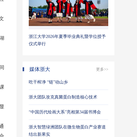
文
浙江大学2026年夏季毕业典礼暨学位授予
湖
仪式举行
同
媒体浙大
更多>>
吃干榨净 “链”动山乡
课
浙大团队攻克真菌蛋白制造核心技术
显
“中国历代绘画大系”亮相第34届书博会
通
浙大智慧绿洲团队在微生物蛋白产业赛道
结出新果实
合