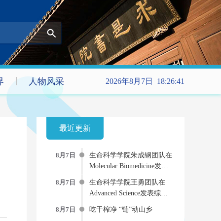
界
人物风采
2026年8月7日 18:26:42
最近更新
8月7日
生命科学学院朱成钢团队在
Molecular Biomedicine发文
提出新型“受体-药物偶联
8月7日
生命科学学院王勇团队在
物”双重抗病毒策略
Advanced Science发表综述
AI-物理-实验“三位一体”的
8月7日
吃干榨净 “链”动山乡
蛋白质动态建模新范式