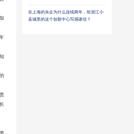
在上海的央企为什么连续两年，给浙江小
加
县城里的这个创新中心写感谢信？
年
知
的
责
长
类