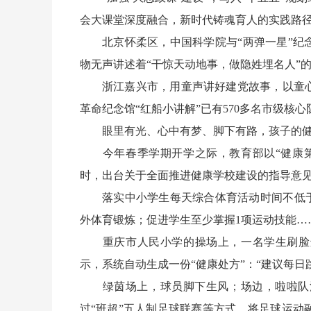
会大课堂深度融合，新时代铸魂育人的实践路
北京怀柔区，中国科学院与“两弹一星”纪念
物无声讲述着“干惊天动地事，做隐姓埋名人”
浙江嘉兴市，用童声讲好建党故事，以童心
革命纪念馆“红船小讲解”已有570多名市级核心
眼里有光、心中有梦、脚下有路，孩子的健
今年春季学期开学之际，教育部以“健康第
时，出台关于全面推进健康学校建设的指导意见
落实中小学生每天综合体育活动时间不低于2
外体育锻炼；促进学生至少掌握1项运动技能…
重庆市人民小学的操场上，一名学生刷脸进
示，系统自动生成一份“健康处方”：“建议每日
绿茵场上，球员脚下生风；场边，啦啦队活
过“班超”五人制足球联赛等方式，将足球运