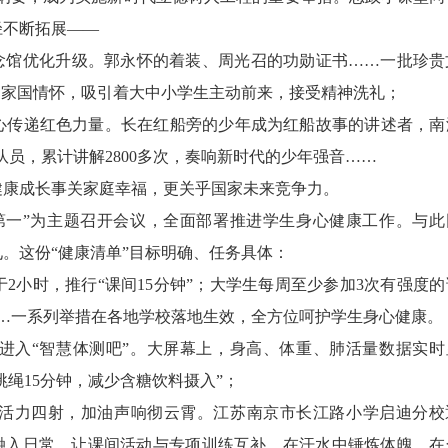
径不断拓展——
馆优化升级。郭永怀的着装、周光召的功勋证书……一批珍贵
的家国情怀，吸引着大中小学生主动前来，接受精神洗礼；
传递红色力量。长在红船旁的少年成为红船故事的讲述者，南
队员，累计讲解2800多次，奏响新时代的少年强音……
康成长事关家庭幸福，更关乎国家未来竞争力。
一”为主题召开会议，全面部署推进学生身心健康工作。与此
。这份“健康清单”目标明确、任务具体：
小时，推行“课间15分钟”；大学生每周至少参加3次有强度的
…一系列举措在各地学校落地生效，全方位呵护学生身心健康。
入“智慧体测吧”。大屏幕上，身高、体重、肺活量数据实时
跳绳15分钟，减少含糖饮料摄入”；
力四射，加油声响彻云霄。江苏南京市长江路小学启迪分校
动融入日常，让课间活动与专项训练互补，在汗水中锤炼体魄，在