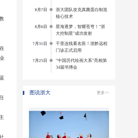
8月7日
浙大团队攻克真菌蛋白制造
核心技术
教
8月6日
星海逐梦，智耀苍穹！“浙
大控制星”成功发射
7月31日
千里连线看名医！浙黔远程
在
门诊正式启用
业
7月25日
“中国历代绘画大系”亮相第
34届书博会
蓝
图说浙大
更多>>
任
主
社