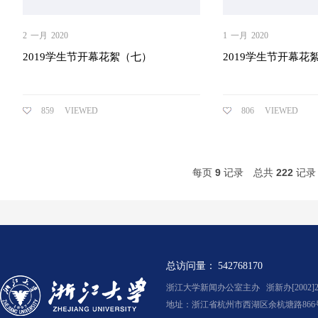
2
一月
2020
1
一月
2020
2019学生节开幕花絮（七）
2019学生节开幕花
859
VIEWED
806
VIEWED
每页
9
记录
总共
222
记
总访问量：
542768170
浙江大学新闻办公室主办 浙新办[2002]2
地址：浙江省杭州市西湖区余杭塘路866号