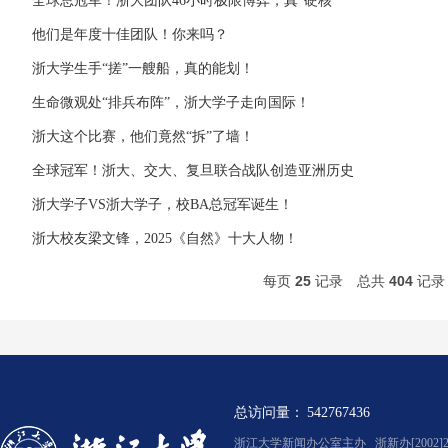
全球总冠军！浙大团队46小时极限博弈，真“硬核”
他们是年度十佳团队！你来吗？
浙大学生手“搓”一艘船，真的能划！
生命微观处“排兵布阵”，浙大学子走向国际！
浙大这个比赛，他们竟然“拆”了墙！
全球冠军！浙大、交大、复旦联合战队创造亚洲历史
浙大学子VS浙大学子，校BA总冠军诞生！
浙大校友梁文锋，2025《自然》十大人物！
每页
25
记录
总共
404
记
总访问量：
542767436
浙江大学新闻办公室主办 浙新办[2002]2