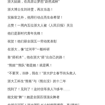
浙大姑娘，在高原让梦想“蔚然成林”
浙大博士生刘诗雯，再次当选！
实验室之外，他用行动点亮生命希望！
点赞！一周内五位浙大人被《人民日报》关注
他们是新时代青年先锋！
祝贺！他们获全国五一劳动奖表彰
在浙大，像“过河卒”一般科研
靠“搭积木”，他在浙大“搭”出自己的路！
“熊姐”“熊队”都是她！就是飒！
“不要哭，冷静，我在！”浙大护士春节街头救人
浙大工科生“熊爸”与《熊出没》的十二年
找到了！见到了！这封信等亲人70多年……
能文能“舞”！她是全国百强顶尖舞者