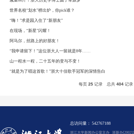
减重60斤！浙大历史学博士圆了军旅梦
世界名校“划水”榜出炉，你pick谁？
“嗨！”求是园入住了“新朋友”
在现场，“新星”闪耀！
阿马尔，丝路上的好朋友！
“我申请留下！”这位浙大人一留就是8年……
山一程水一程，二十五年的变与不变！
“就是为了唱这首歌！”浙大十佳歌手冠军的深情告白
每页
25
记录
总共
404
记
总访问量：
542767188
浙江大学新闻办公室主办 浙新办[2002]2