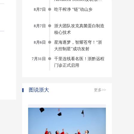
AI-物理-实验“三位一体”的
8月7日
吃干榨净 “链”动山乡
蛋白质动态建模新范式
8月7日
浙大团队攻克真菌蛋白制造
核心技术
8月6日
星海逐梦，智耀苍穹！“浙
大控制星”成功发射
7月31日
千里连线看名医！浙黔远程
门诊正式启用
图说浙大
更多>>