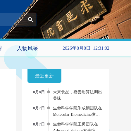
界
人物风采
2026年8月8日 12:31:03
最近更新
8月8日
未来食品，嘉善用算法调出
美味
8月7日
生命科学学院朱成钢团队在
Molecular Biomedicine发文
提出新型“受体-药物偶联
8月7日
生命科学学院王勇团队在
物”双重抗病毒策略
Advanced Science发表综述