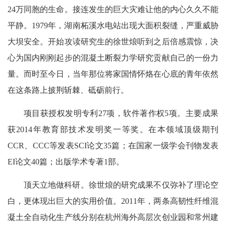
24万同胞的生命。接连发生的巨大灾难让他的内心久久不能
平静。1979年，湖南柘溪水电站出现大面积裂缝，严重威胁
大坝安全。开始攻读研究生的徐世烺听到之后倍感震惊，决
心为国内刚刚起步的混凝土断裂力学研究贡献自己的一份力
量。而时至今日，当年那位将家国情怀烙在心底的青年依然
在这条路上披荆斩棘、砥砺前行。
项目获授权发明专利27项，软件著作权5项。主要成果
获2014年教育部技术发明奖一等奖。在本领域顶级期刊
CCR、CCC等发表SCI论文35篇；在国家一级学会刊物发表
EI论文40篇；出版学术专著1部。
顶天立地做科研。徐世烺的研究成果不仅弥补了理论空
白，更体现出巨大的实用价值。2011年，两条高韧性纤维混
凝土全自动化生产线分别在杭州海外高层次创业园和常州建