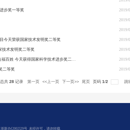
2019/0
技进步奖一等奖
2019/0
2019/0
2019/0
项目今天荣获国家技术发明奖二等奖
2019/0
家技术发明奖二等奖
2019/0
“十人九胃” 浙大教授胡富强研制的胃药 打破国外垄断 造福百姓 今天获得国家科学技术进步奖二等奖
2019/0
奖二等奖
2019/0
总共
28
记录
第一页
<<上一页
下一页>>
尾页
页码
1
/
2
跳
办[2002]29号
未经许可，请勿转载