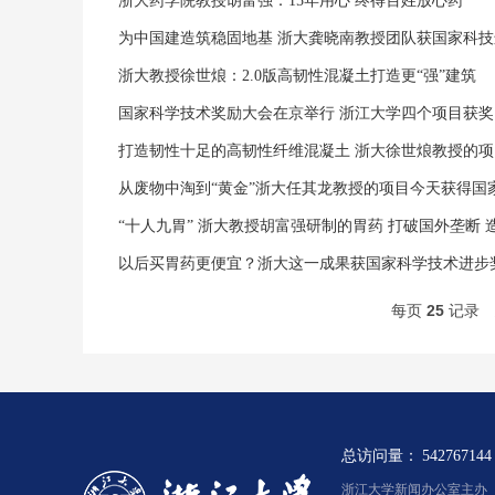
浙大药学院教授胡富强：15年用心 终得百姓放心药
为中国建造筑稳固地基 浙大龚晓南教授团队获国家科
浙大教授徐世烺：2.0版高韧性混凝土打造更“强”建筑
国家科学技术奖励大会在京举行 浙江大学四个项目获奖
打造韧性十足的高韧性纤维混凝土 浙大徐世烺教授的
从废物中淘到“黄金”浙大任其龙教授的项目今天获得国
以后买胃药更便宜？浙大这一成果获国家科学技术进步
每页
25
记录
总访问量：
542767144
浙江大学新闻办公室主办 浙新