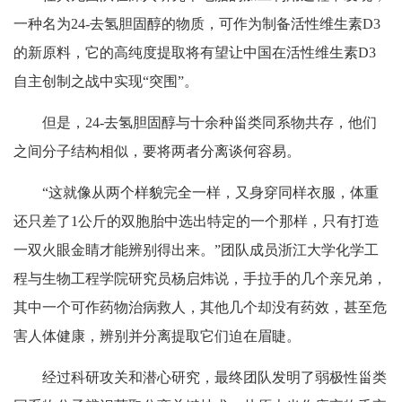
一种名为24-去氢胆固醇的物质，可作为制备活性维生素D3
的新原料，它的高纯度提取将有望让中国在活性维生素D3
自主创制之战中实现“突围”。
但是，24-去氢胆固醇与十余种甾类同系物共存，他们
之间分子结构相似，要将两者分离谈何容易。
“这就像从两个样貌完全一样，又身穿同样衣服，体重
还只差了1公斤的双胞胎中选出特定的一个那样，只有打造
一双火眼金睛才能辨别得出来。”团队成员浙江大学化学工
程与生物工程学院研究员杨启炜说，手拉手的几个亲兄弟，
其中一个可作药物治病救人，其他几个却没有药效，甚至危
害人体健康，辨别并分离提取它们迫在眉睫。
经过科研攻关和潜心研究，最终团队发明了弱极性甾类