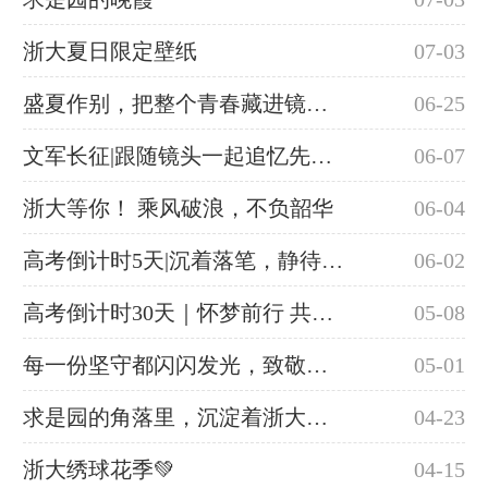
浙大夏日限定壁纸
07-03
盛夏作别，把整个青春藏进镜头里
06-25
文军长征|跟随镜头一起追忆先辈的风骨与担当
06-07
浙大等你！ 乘风破浪，不负韶华
06-04
高考倒计时5天|沉着落笔，静待花开！
06-02
高考倒计时30天｜怀梦前行 共赴星光
05-08
每一份坚守都闪闪发光，致敬每一位默默耕耘的劳动者
05-01
求是园的角落里，沉淀着浙大的书香
04-23
​浙大绣球花季💚
04-15