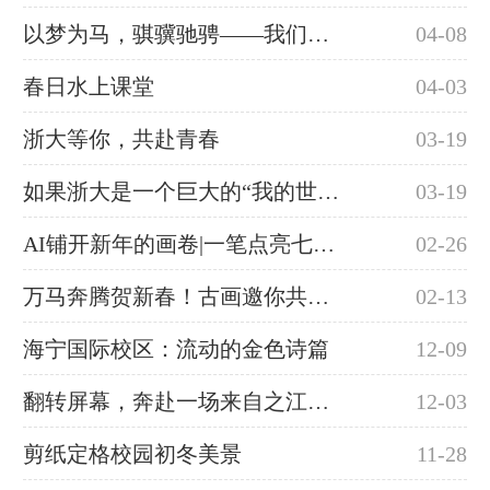
以梦为马，骐骥驰骋——我们在浙大等你
04-08
春日水上课堂
04-03
浙大等你，共赴青春
03-19
如果浙大是一个巨大的“我的世界”！
03-19
AI铺开新年的画卷|一笔点亮七大校区，将浙大的风景与祝福赠予你!
02-26
万马奔腾贺新春！古画邀你共赴马年新征程
02-13
海宁国际校区：流动的金色诗篇
12-09
翻转屏幕，奔赴一场来自之江的邀约
12-03
剪纸定格校园初冬美景
11-28