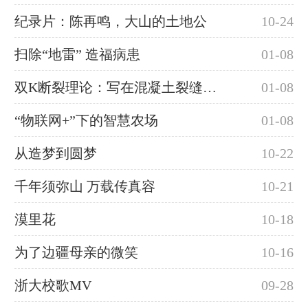
纪录片：陈再鸣，大山的土地公
10-24
扫除“地雷” 造福病患
01-08
双K断裂理论：写在混凝土裂缝上的国际标准
01-08
“物联网+”下的智慧农场
01-08
从造梦到圆梦
10-22
千年须弥山 万载传真容
10-21
漠里花
10-18
为了边疆母亲的微笑
10-16
浙大校歌MV
09-28