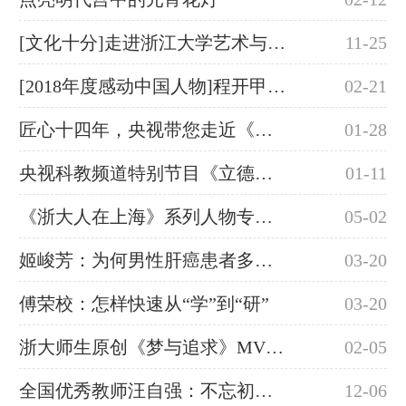
[文化十分]走进浙江大学艺术与考古博物馆 触摸文明与艺术的历史
11-25
[2018年度感动中国人物]程开甲 大业光寰宇
02-21
匠心十四年，央视带您走近《中国历代绘画大系》
01-28
央视科教频道特别节目《立德树人》播出：浙江大学田正平
01-11
《浙大人在上海》系列人物专访丨预告
05-02
姬峻芳：为何男性肝癌患者多余女性
03-20
傅荣校：怎样快速从“学”到“研”
03-20
浙大师生原创《梦与追求》MV发布，汪峰也点赞
02-05
全国优秀教师汪自强：不忘初心 一心为农
12-06