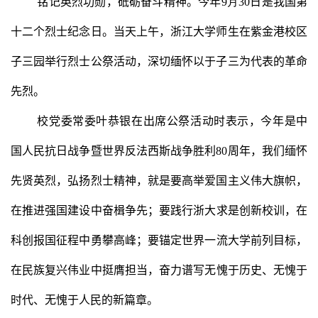
铭记英烈功勋，砥砺奋斗精神。
今年
9
月
30
日
是
我国第
十
二
个烈士纪念日。当天上午，浙江大学师生在紫金港校区
子三园举行烈士公祭活动，深切缅怀以于子三为代表的革命
先烈。
校党委
常委叶恭银在
出席
公祭
活动
时
表示，
今年是中
国人民抗日战争暨世界反法西斯战争胜利
80
周年，我们缅怀
先贤英烈
，弘扬烈士精神，就是要
高举爱国主义伟大旗帜，
在推进强国建设中奋
楫
争先
；
要践行浙大求是创新校训，在
科创报国征程中勇攀高峰
；
要
锚定
世界一流大学前列目标，
在民族复兴伟业中
挺膺
担当
，奋力谱写无愧于历史、无愧于
时代、无愧于人民的新篇章。