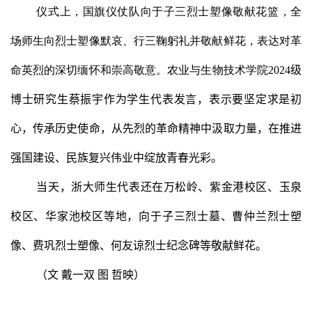
仪式上，国旗仪仗队向于子三烈士塑像敬献花篮，全
场师生向烈士塑像默哀、行三鞠躬礼并敬献鲜花，表达对革
命英烈的深切缅怀和崇高敬意。农业与生物技术学院
202
4
级
博士研究生蔡振宇作为学生代表发言，表示要坚定求是初
心，传承历史使命，
从先烈的革命精神中汲取力量，
在推进
强国建设、民族复兴伟业中绽放青春光彩
。
当天
，浙大师生代表还在万松岭、紫金港校区、玉泉
校区、华家池校区等地，向于子三烈士墓、曹仲兰烈士塑
像、费巩烈士塑像、何友谅烈士纪念碑等敬献鲜花。
（文 戴一双 图 哲映）