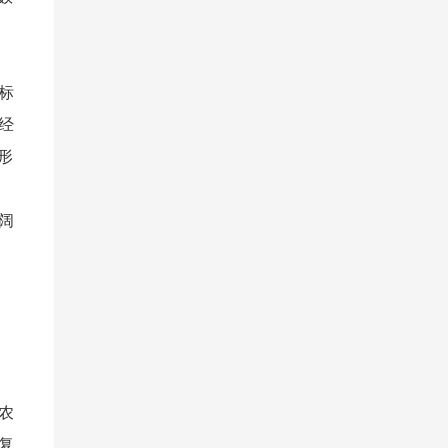
标
经
形
阔
农
复