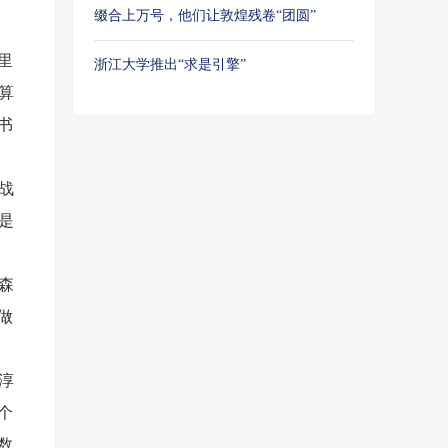
缀合上万号，他们让敦煌残卷“团圆”
里
浙江大学推出“求是引擎”
算
书
战
是
森
做
淳
个
数