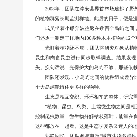
2008年，团队在淳安县界首林场建起了野外
的植物群落长期监测样地。此后的日子，便是
成员坐着小船奔波往返在数百个岛屿之间，
们还逐一测定了样地内100多种木本植物的1
光盯着植物还不够，团队将研究对象从植物
昆虫和肉食昆虫进行同步取样调查。结果发现
失。换句话说，光保护大的岛屿不够，那些依
团队还发现，小岛屿之间的物种组成差异比
个大岛屿能留住更多样的物种。
生态是相互交织、环环相扣的整体，研究需
“植物、昆虫、鸟类、土壤微生物之间是相互
控制昆虫数量，微生物分解枯枝落叶，能量在
这些都放在一起看。这是生态学复杂又迷人的
郭静回忆，团队参与申报“城市生物多样性提