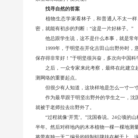
找寻自然的答案
植物生态学家看林子，和普通人不太一样。
密，就能有初步的判断：“这是一片好林子。”
他总跟学生说，这不是什么本事，就是常年
1999年，于明坚在开化古田山出野外时，
保存得非常好！”于明坚很兴奋，多次向中国科
之后，一众专家来此考察，最终在此建立起2
测网络的重要起点。
但很少有人知道，这块样地是怎么一寸一寸
作为最早跟于明坚出野外的学生之一，沈国
就被于老师拉去出野外了。
“过程就像‘开荒’。”沈国春说。24公顷的山林
半年。然后对样地内的木本植物一棵一棵地测
将带有独一无二编号的特制铝牌挂在树干上。这