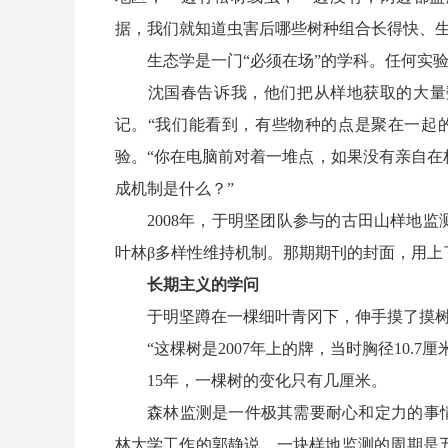
据，我们就知道虫害后哪些树种组合长得快、生
生态学是一门“必须在场”的学科。任何实验
沈国春告诉我，他们把从样地获取的大量数
记。“我们能看到，有些物种的点是聚在一起
验。“你在电脑前对着一堆点，如果没有亲自
成机制是什么？”
2008年，于明坚团队参与的古田山样地监
叶林β多样性维持机制。那期期刊的封面，用上
长期主义的学问
于明坚蹲在一棵细叶青冈下，伸手摸了摸树
“这棵树是2007年上的牌，当时胸径10.7厘米。
15年，一棵树的变化只有几厘米。
森林监测是一件极其需要耐心和定力的事情。
林大学工作的郭静说，一块样地监测的周期是