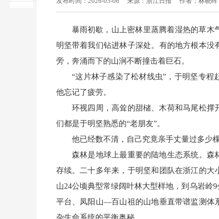
发布时间：2026-05-06
来源：浙江日报
作者：
林晓晖
暴雨初歇，山上密林里蒸腾着湿热的草木
明坚带着我们钻进林子深处。有的地方根本没
旁，奔涌而下的山涧不断撞击着巨石。
“这片林子感染了松材线虫”，于明坚专程赶
他忘记了疲劳。
环视四周，高耸的甜槠、木荷和马尾松撑开
们都是于明坚熟悉的“老朋友”。
他已经数不清，自己究竟亲手丈量过多少棵
森林是地球上最重要的陆地生态系统。森林
存续。二十多年来，于明坚和团队在浙江的大
山24公顷典型常绿阔叶林大型样地，到乌岩岭
平台、凤阳山—百山祖的山地垂直带谱监测体
杂生命系统的平衡奥秘。