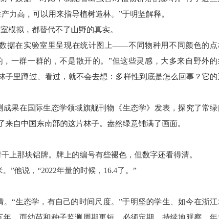
产力高，可以用来指导植树造林。”于明坚解释。
室模拟，都替代不了山野的真实。
据在实验室里呈现在统计图上——不同物种用不同颜色的点
的，一群一群的，不是散开的。”但这些灵感，大多来自野外的
在林子里蹲过、看过，就不会去想：多样性到底是怎么回事？它的
测成果在国际生态学领域旗舰刊物《生态学》发表，探究了常绿
了来自中国东南部的这片林子。盎然绿意铺满了画面。
干上那块铝牌。牌上的编号有些褪色，但数字还看得清。
”他说，“2022年量的时候，16.4了。”
“生态学，有自己的时间尺度。”于明坚的学生、如今在浙江
五年，而幼苗和种子监测周期更短，必须定期、持续地观察，年