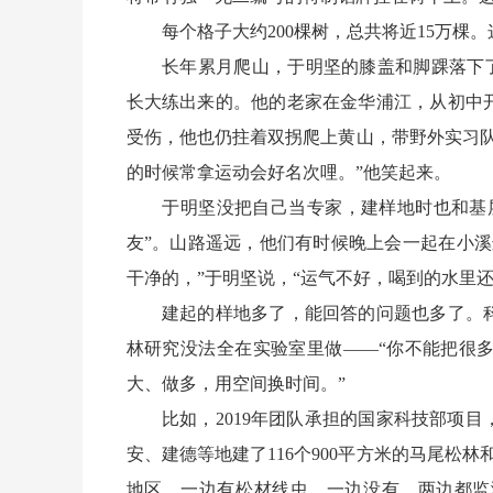
每个格子大约200棵树，总共将近15万棵。
长年累月爬山，于明坚的膝盖和脚踝落下了“
长大练出来的。他的老家在金华浦江，从初中
受伤，他也仍拄着双拐爬上黄山，带野外实习
的时候常拿运动会好名次哩。”他笑起来。
于明坚没把自己当专家，建样地时也和基层
友”。山路遥远，他们有时候晚上会一起在小
干净的，”于明坚说，“运气不好，喝到的水里还
建起的样地多了，能回答的问题也多了。科
林研究没法全在实验室里做——“你不能把很
大、做多，用空间换时间。”
比如，2019年团队承担的国家科技部项目
安、建德等地建了116个900平方米的马尾松林
地区，一边有松材线虫，一边没有，两边都监