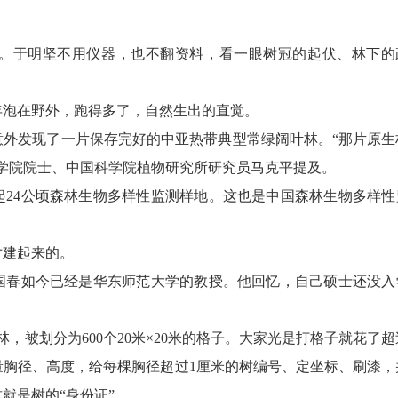
于明坚不用仪器，也不翻资料，看一眼树冠的起伏、林下的
泡在野外，跑得多了，自然生出的直觉。
意外发现了一片保存完好的中亚热带典型常绿阔叶林。“那片原生
学院院士、中国科学院植物研究所研究员马克平提及。
4公顷森林生物多样性监测样地。这也是中国森林生物多样性
建起来的。
春如今已经是华东师范大学的教授。他回忆，自己硕士还没入
，被划分为600个20米×20米的格子。大家光是打格子就花了超
量胸径、高度，给每棵胸径超过1厘米的树编号、定坐标、刷漆，
就是树的“身份证”。