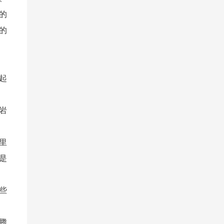
的
的
起
岩
里
是
些
腾