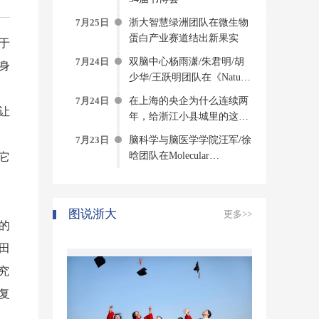
7月25日
浙大智慧绿洲团队在微生物
蛋白产业赛道结出新果实
于
7月24日
双脑中心杨雨潇/朱君明/胡
身
少华/王跃明团队在《Nature
Computational Science》发文
7月24日
在上海的央企为什么连续两
构建侵入式脑机接口方法与
让
年，给浙江小县城里的这个
系统
创新中心写感谢信？
7月23日
脑科学与脑医学学院汪军/徐
晗团队在Molecular
它
Psychiatry发表研究成果揭示
压力诱发焦虑的神经环路与
分子机制
图说浙大
更多>>
的
田
究
复