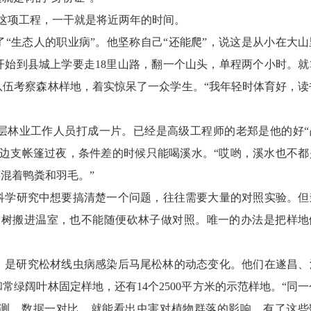
这项工程，一干就是将近两年的时间。
生态人的职业病”。他坚称自己“还能爬”，说这是从小在大山
开始到县城上学要走18里山路，翻一个山头，单程两个小时。就
队伍考察森林样地，着实惊呆了一众学生。“我年轻时体育好，读
林业工作人员打成一片。已经是高级工程师的老郑是他的好“
溪边支帐篷过夜，条件差的时候只能喝溪水。“哎哟，溪水也不都
混着鸭粪和羽毛。”
学研究中想要搞清楚一个问题，往往需要大量的对照实验。但
多树搬进温室，也不能随便砍林子做对照。唯一的办法是把样地
，是研究松材线虫病感染后马尾松林的动态变化。他们在遂昌、
和常绿阔叶林固定样地，还有14个2500平方米的示范样地。“同一
测，数据一对比，就能看出虫害对植物群落的影响。有了这些