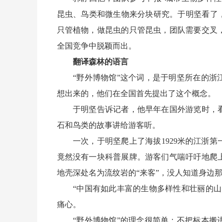
昆虫、鸟类和微生物来分块研究。于明坚看了
只管植物，做昆虫的只管昆虫，团队需要交叉
全国竞争中脱颖而出。
翻译森林的语言
“野外博物馆”这个词，是于明坚所在的浙江
想出来的，他们在全国首先提出了这个概念。
于明坚告诉记者，他早年在国外游览时，看
石和鸟类的故事讲给游客听。
一次，于明坚爬上了海拔1929米的江浙第
竟然没有一块科普展牌。游客们气喘吁吁地爬
地壳深处名为流纹岩的“来客”，没人知道身边
“中国有如此丰富的生物多样性和壮丽的山川
痛心。
“野外博物馆”的理念很简单：不把标本搬进