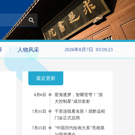
界
人物风采
2026年8月7日 03:59:24
最近更新
8月6日
星海逐梦，智耀苍穹！“浙
大控制星”成功发射
7月31日
千里连线看名医！浙黔远程
门诊正式启用
7月25日
“中国历代绘画大系”亮相第
34届书博会