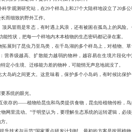
科学观测研究站，在29个样岛上和27个大陆样地设立了20多公
漫长而细致的野外工作。
顶风冒雨是常态，有时遇上风浪，还有被困在孤岛上的风险。
2个功能性状，把每一个样地内木本植物的生态密码都记录在案。
拓展到了昆虫乃至鸟类，在千岛湖的多个样岛上，对植物、草
：营养级越高、扩散能力越弱的物种，越容易在生境片段化中
赖特定小生境、迁移能力差的物种，可能悄无声息地就没了。
大岛屿之间更大。这意味着，保护多个小岛屿，有时候比保护
要系统的眼光。
依存的——植物给昆虫和鸟类提供食物，昆虫给植物传粉，鸟
食物网里流动。”于明坚认为，要理解生态系统的运转逻辑，必须
地方。
升技术与示范”国家重点研发计划时，最初的方案是按照植物