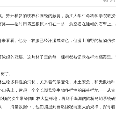
343
气。劈开横斜的枝杈和缠绕的藤蔓，浙江大学生命科学学院教授
有路——临时用四五根原木钉在一起，悬空搭在陡峭的石壁上。
来看看。他身上衣服已经汗湿成深色，但漫山遍野的植物仿佛
浓绿的冠层。这片林子里的每一棵树都被记录在样地档案里。
树了。
生物多样性的消长，关系着气候变化、水土安危，和无数物种
小山头上，建起一个个长期监测生物多样性的森林样地——从古
9公顷的次生常绿阔叶林大型样地，再到千岛湖的陆桥岛屿系统研
系……海量数据中，他们捕捉到自然隐秘而重大的规律，探寻着