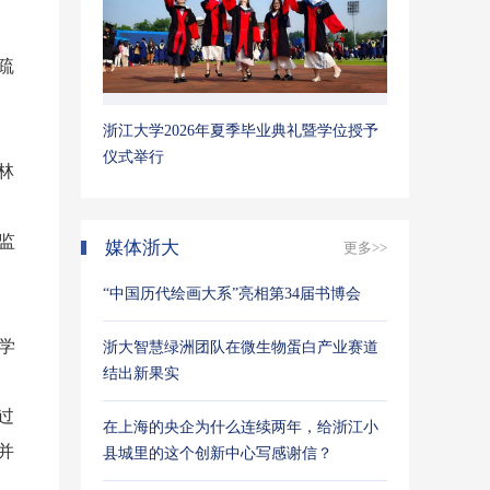
疏
浙江大学2026年夏季毕业典礼暨学位授予
仪式举行
林
监
媒体浙大
更多>>
“中国历代绘画大系”亮相第34届书博会
学
浙大智慧绿洲团队在微生物蛋白产业赛道
结出新果实
过
在上海的央企为什么连续两年，给浙江小
并
县城里的这个创新中心写感谢信？