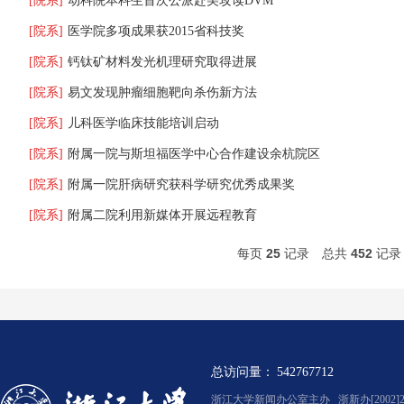
[院系]
动科院本科生首次公派赴美攻读DVM
[院系]
医学院多项成果获2015省科技奖
[院系]
钙钛矿材料发光机理研究取得进展
[院系]
易文发现肿瘤细胞靶向杀伤新方法
[院系]
儿科医学临床技能培训启动
[院系]
附属一院与斯坦福医学中心合作建设余杭院区
[院系]
附属一院肝病研究获科学研究优秀成果奖
[院系]
附属二院利用新媒体开展远程教育
每页
25
记录
总共
452
记
总访问量：
542767712
浙江大学新闻办公室主办 浙新办[2002]2