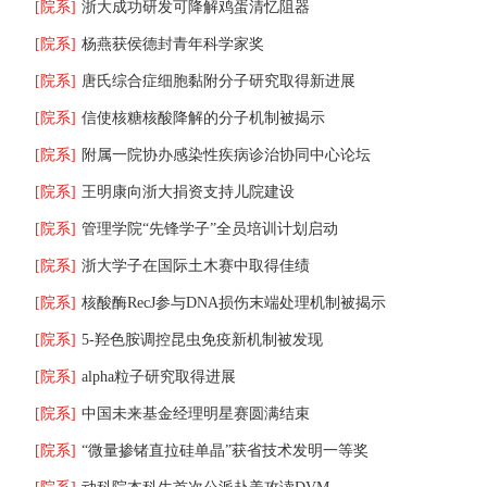
[院系]
浙大成功研发可降解鸡蛋清忆阻器
[院系]
杨燕获侯德封青年科学家奖
[院系]
唐氏综合症细胞黏附分子研究取得新进展
[院系]
信使核糖核酸降解的分子机制被揭示
[院系]
附属一院协办感染性疾病诊治协同中心论坛
[院系]
王明康向浙大捐资支持儿院建设
[院系]
管理学院“先锋学子”全员培训计划启动
[院系]
浙大学子在国际土木赛中取得佳绩
[院系]
核酸酶RecJ参与DNA损伤末端处理机制被揭示
[院系]
5-羟色胺调控昆虫免疫新机制被发现
[院系]
alpha粒子研究取得进展
[院系]
中国未来基金经理明星赛圆满结束
[院系]
“微量掺锗直拉硅单晶”获省技术发明一等奖